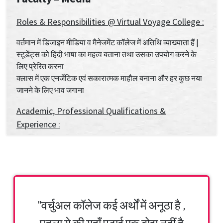
Roles & Responsibilities @ Virtual Voyage College :
वर्तमान में डिजाइन मीडिया व मैनेजमेंट कॉलेज में अतिथि व्याख्याता हैं |
स्टूडेंट्स को हिंदी भाषा का महत्व बताना तथा उसका उपयोग करने के
लिए प्रेरित करना
क्लास में एक एनर्जेटिक एवं सकारात्मक माहौल बनाना और हर कुछ नया
जानने के लिए भाव जगाना
Academic, Professional Qualifications &
Experience :
शिक्षा : स्नातक (जी.डी.सी. इंदौर)
● अच्छा साहित्य पढ़ने में रूचि, शिक्षा के दौरान साहित्यिक
प्रतियोगिताओं में विजेता, N.C.C. एयरविंग की केडेट
● नईदुनिया, दैनिक भास्कर, जागरण, पत्रिका जैसे समाचार पत्रों में
नियमित लेखन | कथाबिंब, रविवार, समांतर, नारी अस्मिता, मासिकागद,
"वर्चुअल कॉलेज कई अर्थों में अनूठा है ,
उषा, शुभतारिका,
● अर्पण-समर्पण, इंडिया-टुडे, अहा जिन्दगी, कथासागर, अहल्या,