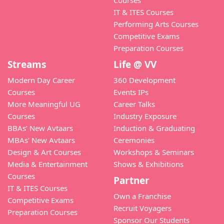
Courses
● 2010 में लघुकथा परिवार द्वारा “सृजनशिल्पी” अलंकरण सम्मान
IT & ITES Courses
प्राप्त |
Performing Arts Courses
● समाचार-पत्र लेखक मंच, जावरा द्वारा आयोजित समाचार-पत्र लेखन
Competitive Exams
स्पर्द्धा में महिला लेखकों में प्रथम स्थान |
Preparation Courses
● शिक्षा साहित्य कला विकास समिति – श्रावस्ती (उ.प्र.) द्वारा श्रीमती
Streams
Life @ VV
शारदा देवी पाण्डे स्मृति सम्मान (2010)
● “हम सब साथ-साथ” (दिल्ली) द्वारा जलतरंग हेतु लघु कथाकार
Modern Day Career
360 Development
सम्मान |
Courses
Events IPs
● रंजन कलश (भोपाल) द्वारा “माहेश्वरी सम्मान” |
More Meaningful UG
Career Talks
● 23 अप्रैल 2011-12 व 2013-14 “विश्व पुस्तक दिवस” पर देवी
Courses
Industry Exposure
अहिल्या केंद्रीय पुस्तकालय, इंदौर द्वारा सम्मान |
BBAs’ New Avtaars
Induction & Graduating
● मध्य प्रदेश लघु कथाकार परिषद् (जबलपुर) द्वारा “अखिल भारतीय
MBAs’ New Avtaars
Ceremonies
कथा सम्मान” |
Design & Art Courses
Workshops & Seminars
● “नारी अस्मिता” बड़ौदा द्वारा आयोजित अखिल भारतीय प्रतियोगिता में
Media & Entertainment
Shows & Exhibitions
लघुकथा पुरुस्कृत |
Courses
Partner
● “साहित्य कलश” इंदौर द्वारा राज्य स्तरीय सम्मान |
IT & ITES Courses
Own a Franchise
● अखिल भारतीय कहानी प्रतियोगिता (कुमुद टिक्कू स्मृति- जयपुर) में
Competitive Exams
Recruit Voyagers
प्रथम पुरुस्कार |
Preparation Courses
Sponsor Our Students
● “बिजूका” हेतु कृति कुसुम सम्मान – 2013