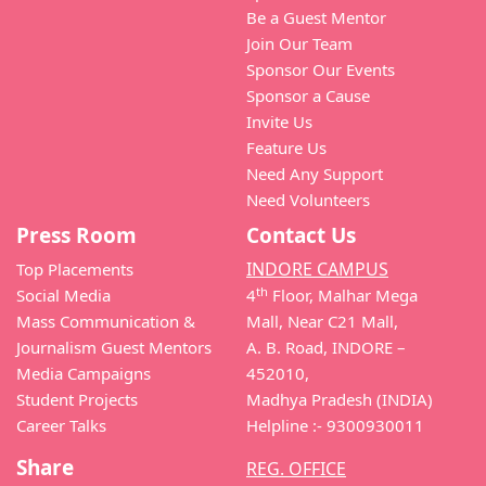
Be a Guest Mentor
Join Our Team
Sponsor Our Events
Sponsor a Cause
Invite Us
Feature Us
Need Any Support
Need Volunteers
Press Room
Contact Us
INDORE CAMPUS
Top Placements
th
Social Media
4
Floor, Malhar Mega
Mass Communication &
Mall, Near C21 Mall,
Journalism Guest Mentors
A. B. Road, INDORE –
Media Campaigns
452010,
Student Projects
Madhya Pradesh (INDIA)
Career Talks
Helpline :- 9300930011
Share
REG. OFFICE