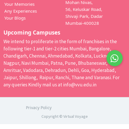
Mohan Nivas,
Your Memories
56, Keluskar Road,
Any Experiences
Shivaji Park, Dadar
Your Blogs
Mumbai-400028
Upcoming Campuses
We intend to proliferate in the form of franchises in the
following tier-1 and tier-2 cities Mumbai, Bangalore,
Chandigarh, Chennai, Ahmedabad, Kolkata, Lucknow,
Nagpur, Navi Mumbai, Patna, Pune, Bhubaneswar,
Amritsar, Vadodara, Dehradun, Dehli, Goa, Hyderabad,
Jaipur, Shillong, Raipur, Ranchi, Thane and Varanasi. For
any queries Kindly mail us at
info@vvu.edu.in
Privacy Policy
Copyright © Virtual Voyage