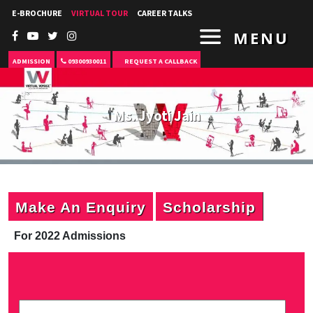
E-BROCHURE
VIRTUAL TOUR
CAREER TALKS
MENU
ADMISSION
09300930011
REQUEST A CALLBACK
Ms. Jyoti Jain
Make An Enquiry
Scholarship
For 2022 Admissions
P